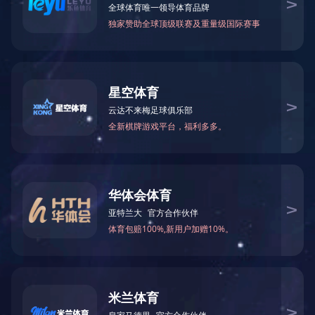
产品导航
首页
>>
产品中心
>>
离心机配件
高铁配件
汽车配件
离心机配件
钎焊板式换热器配件
压铸机配件
真空泵配件
其它配件