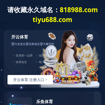
欢迎来到华体会官方端网站登录入口官网
华体会官方端网站
Wuxi Huiling Machinery Co.
网站首页
公司简介
产品中心
荣誉证书