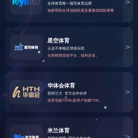
产品导航
首页
>>
产品中心
>>
汽车配件
>
高铁配件
汽车配件
离心机配件
钎焊板式换热器配件
压铸机配件
真空泵配件
其它配件