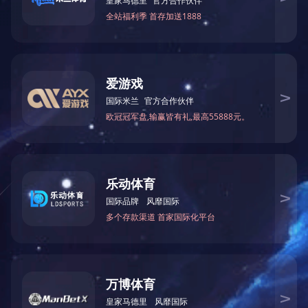
行业动态
华体会官方端网站登录入口成立于2005年3月，座落于沪宁...
华体会官方端网站登录入口成立于2005年3月，座落于沪宁...
华体会官方端网站登录入口成立于2005年3月，座落于沪宁...
华体会huatihui（中国）
导向座
华体会官方端网站登录入口
地 址：江苏省无锡市堰桥街道
西漳工业园西漳路66号
电 话：0510-83501790
传 真：0510-83501672
联系人：陈先生
手 机：18051933979
E-mail：info@wxhljx.com